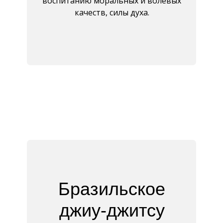
воспитанию моральных и волевых
качеств, силы духа.
Бразильское
джиу-джитсу